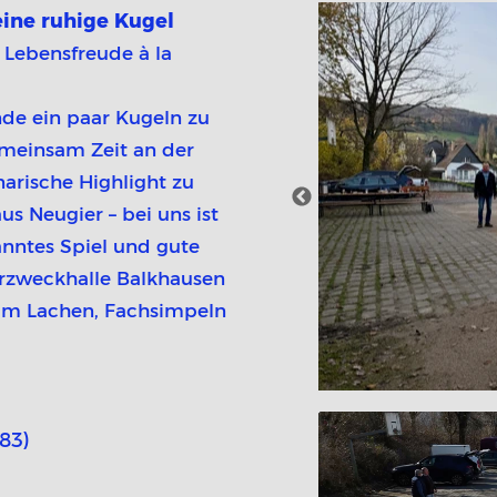
eine ruhige Kugel
n Lebensfreude à la
unde ein paar Kugeln zu
emeinsam Zeit an der
narische Highlight zu
s Neugier – bei uns ist
anntes Spiel und gute
hrzweckhalle Balkhausen
zum Lachen, Fachsimpeln
83)