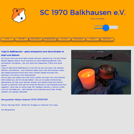
SC 1970 Balkhausen e.V.
Unsere Vereinshyme
03:25
Home
Aktuelles
Sportangebot
Mitgliederbereich
Vorstand
Trainingszeiten
Termine
Bilder Archiv
Yoga in Balkhausen – ganz entspannt und ohne Knoten in
Kopf und Beinen
Du musst nicht auf einer Hand stehen können, während du mit den Füßen
deinen Nacken kraulst. Auch brauchst du keine Räucherstäbchen oder
spirituellen Vornamen – bei uns reicht ein bequemes T-Shirt und gute
Laune.
Yoga im Sportclub Balkhausen ist für alle da, die sich gern mal strecken,
dehnen, durchatmen – und vielleicht dabei auch mal leise fluchen, wenn
der herabschauende Hund eher nach müdem Dackel aussieht. Wir
nehmen’s mit Humor und Gelassenheit.
Ob du ganz neu dabei bist oder schon weißt, wie man sich ohne fremde
Hilfe wieder aus der Yin-Hocke befreit – bei uns ist jede:r willkommen.
Hauptsache, du hast Lust, deinem Körper und deinem Kopf eine kleine
Auszeit zu gönnen. Und wer am Ende der Stunde in der Entspannung kurz
wegdöst – auch das ist völlig okay. Wir verraten’s keinem ;). Komm vorbei
und roll die Matte aus – dein Rücken (und vielleicht auch dein Alltag)
werden’s dir danken. Namasté!
(0152 25630346)
Übungsleiterin: Mirijam Gütersloh
Termin: Montag 19:00 - 20:00 Uhr (14-tägig im Wechsel mit Yoga)
Ort: Bürgerhalle