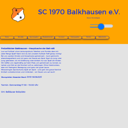
SC 1970 Balkhausen e.V.
Unsere Vereinshyme
03:25
Home
Aktuelles
Sportangebot
Mitgliederbereich
Vorstand
Trainingszeiten
Termine
Bilder Archiv
Freizeitkicker Balkhausen – Hauptsache der Ball rollt
Lust auf Fußball ohne Leistungsdruck, Tabellen und Punkte, aber mit
jeder Menge Spaß? Dann bist du bei unserem Fußball-Treff genau richtig!
Bei uns spielen Kinder und Erwachsene gemeinsam – bunt gemischt,
altersübergreifend und mit ganz viel Freude am Spiel. Egal ob jung oder
jung geblieben, ob mit Erfahrung oder einfach nur aus Spaß am Kicken.
Wir treffen uns regelmäßig auf dem Platz, um gemeinsam zu bolzen, zu
lachen und Zeit an der frischen Luft zu verbringen. Ohne Vereinsstress,
aber mit Teamgeist, Bewegung und ganz viel guter Laune.
Mitzubringen: Sportschuhe, Spaß am Spiel – und gern die ganze Familie!
Einfach vorbeikommen und mitkicken – wir freuen uns auf euch!
(0151 64184323)
Übungsleiter:
Alexander Mesch
Termin: Donnerstag 17.30 – 19.00 Uhr
Ort: Balkäuser Bolzplatz